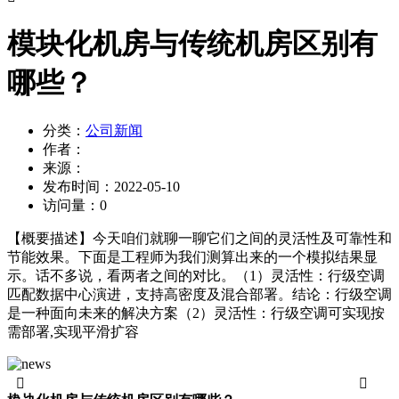
模块化机房与传统机房区别有
哪些？
分类：
公司新闻
作者：
来源：
发布时间：
2022-05-10
访问量：
0
【概要描述】
今天咱们就聊一聊它们之间的灵活性及可靠性和
节能效果。下面是工程师为我们测算出来的一个模拟结果显
示。话不多说，看两者之间的对比。（1）灵活性：行级空调
匹配数据中心演进，支持高密度及混合部署。结论：行级空调
是一种面向未来的解决方案（2）灵活性：行级空调可实现按
需部署,实现平滑扩容

