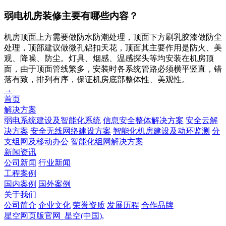
弱电机房装修主要有哪些内容？
机房顶面上方需要做防水防潮处理，顶面下方刷乳胶漆做防尘
处理，顶部建议做微孔铝扣天花，顶面其主要作用是防火、美
观、降噪、防尘。灯具、烟感、温感探头等均安装在机房顶
面，由于顶面管线繁多，安装时各系统管路必须横平竖直，错
落有致，排列有序，保证机房底部整体性、美观性。
→
首页
解决方案
弱电系统建设及智能化系统
信息安全整体解决方案
安全云解
决方案
安全无线网络建设方案
智能化机房建设及动环监测
分
支组网及移动办公
智能化组网解决方案
新闻资讯
公司新闻
行业新闻
工程案例
国内案例
国外案例
关于我们
公司简介
企业文化
荣誉资质
发展历程
合作品牌
星空网页版官网_星空(中国),