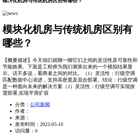
模块化机房与传统机房区别有哪些？
模块化机房与传统机房区别有
哪些？
【概要描述】
今天咱们就聊一聊它们之间的灵活性及可靠性和
节能效果。下面是工程师为我们测算出来的一个模拟结果显
示。话不多说，看两者之间的对比。（1）灵活性：行级空调
匹配数据中心演进，支持高密度及混合部署。结论：行级空调
是一种面向未来的解决方案（2）灵活性：行级空调可实现按
需部署,实现平滑扩容
分类：
公司新闻
作者：
来源：
发布时间：
2022-05-10
访问量：
0